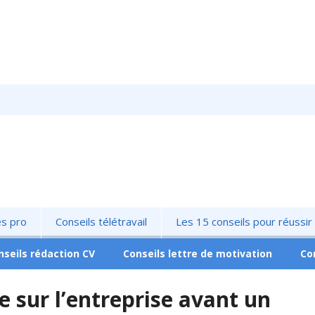
és pro
Conseils télétravail
Les 15 conseils pour réussi
nseils rédaction CV
Conseils lettre de motivation
Co
e sur l’entreprise avant un